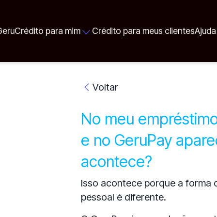
Geru
Crédito para mim
Crédito para meus clientes
Ajuda
Voltar
No meu empréstimo 
e no GeruPay aparec
acontece?
Isso acontece porque a forma 
pessoal é diferente.