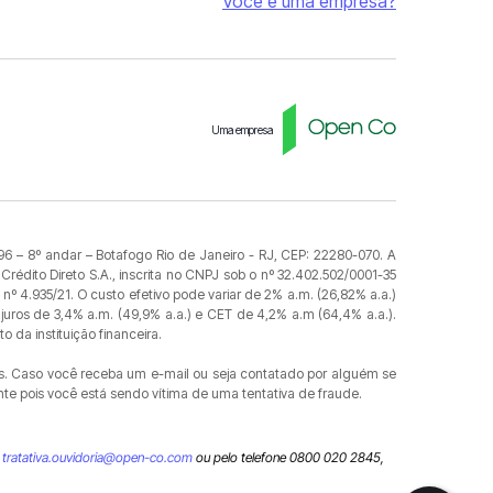
Você é uma empresa?
Uma empresa
96 – 8º andar – Botafogo Rio de Janeiro - RJ, CEP: 22280-070. A
Crédito Direto S.A., inscrita no CNPJ sob o nº 32.402.502/0001-35
nº 4.935/21. O custo efetivo pode variar de 2% a.m. (26,82% a.a.)
juros de 3,4% a.m. (49,9% a.a.) e CET de 4,2% a.m (64,4% a.a.).
 da instituição financeira.
as. Caso você receba um e-mail ou seja contatado por alguém se
e pois você está sendo vítima de uma tentativa de fraude.
l
tratativa.ouvidoria@open-co.com
ou pelo telefone 0800 020 2845,