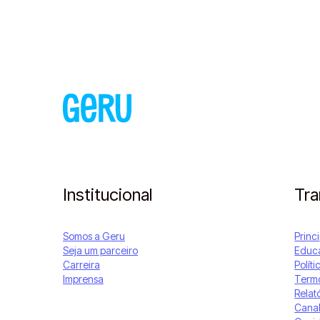
Institucional
Tra
Somos a Geru
Princ
Seja um parceiro
Educa
Carreira
Polít
Imprensa
Termo
Relat
Canal