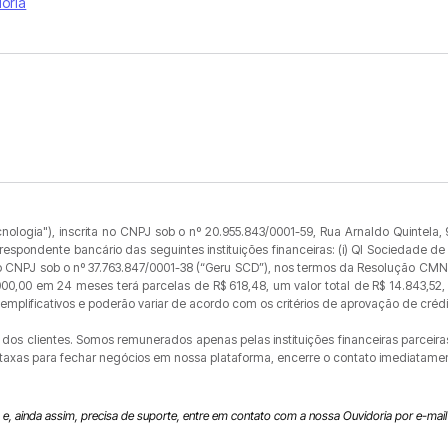
oria
logia"), inscrita no CNPJ sob o nº 20.955.843/0001-59, Rua Arnaldo Quintela, 
spondente bancário das seguintes instituições financeiras: (i) QI Sociedade de 
ta no CNPJ sob o nº 37.763.847/0001-38 (“Geru SCD”), nos termos da Resolução CMN 
00,00 em 24 meses terá parcelas de R$ 618,48, um valor total de R$ 14.843,52, 
lificativos e poderão variar de acordo com os critérios de aprovação de crédito
dos clientes. Somos remunerados apenas pelas instituições financeiras parceir
axas para fechar negócios em nossa plataforma, encerre o contato imediatament
e, ainda assim, precisa de suporte, entre em contato com a nossa Ouvidoria por e-mai