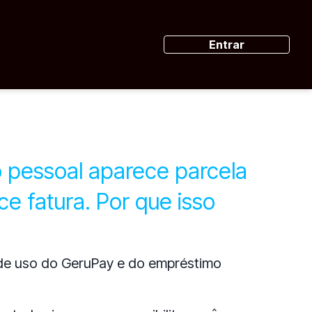
Entrar
pessoal aparece parcela
e fatura. Por que isso
de uso do GeruPay e do empréstimo