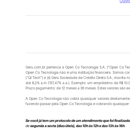
Ouvid
Geru.com.br pertence à Open Co Tecnologia S.A. ("Open Co Tecno
Open Co Tecnologia não é uma instituição financeira. Somos corre
(“QI Tech”) e (ii) Geru Sociedade de Crédito Direto S.A., inscri
até 8,2% a.m (157,47% a.a.). Exemplo: um empréstimo de R$ 10.0
Prazo pagamento: de 12 meses a 36 meses. Estes valores são exemp
A Open Co Tecnologia não cobra quaisquer valores diretamente 
fazendo passar pela Open Co Tecnologia e cobrando quaisquer t
Se você já tem um protocolo de um atendimento que foi finalizado
de
segunda a sexta (dias úteis), das 10h às 12h e das 13h às 16h
.