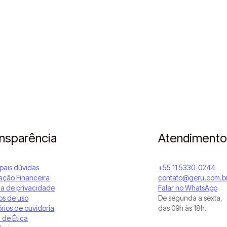
nsparência
Atendimento
ipais dúvidas
+55 11 5330-0244
ção Financeira
contato@geru.com.b
ica de privacidade
Falar no WhatsApp
s de uso
De segunda a sexta,
órios de ouvidoria
das 09h às 18h.
 de Ética