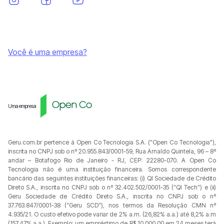
Você é uma empresa?
Uma empresa
Geru.com.br pertence à Open Co Tecnologia S.A. ("Open Co Tecnologia"),
inscrita no CNPJ sob o nº 20.955.843/0001-59, Rua Arnaldo Quintela, 96 – 8º
andar – Botafogo Rio de Janeiro - RJ, CEP: 22280-070. A Open Co
Tecnologia não é uma instituição financeira. Somos correspondente
bancário das seguintes instituições financeiras: (i) QI Sociedade de Crédito
Direto S.A., inscrita no CNPJ sob o nº 32.402.502/0001-35 (“QI Tech”) e (ii)
Geru Sociedade de Crédito Direto S.A., inscrita no CNPJ sob o nº
37.763.847/0001-38 (“Geru SCD”), nos termos da Resolução CMN nº
4.935/21. O custo efetivo pode variar de 2% a.m. (26,82% a.a.) até 8,2% a.m
(157,47% a.a.). Exemplo: um empréstimo de R$ 10.000,00 em 24 meses terá